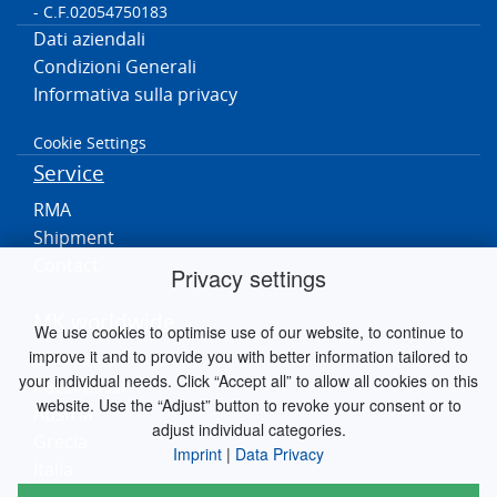
- C.F.02054750183
Dati aziendali
Condizioni Generali
Informativa sulla privacy
Cookie Settings
Service
RMA
Shipment
Contact
Privacy settings
MK worldwide
We use cookies to optimise use of our website, to continue to
improve it and to provide you with better information tailored to
Germania
your individual needs. Click “Accept all” to allow all cookies on this
Paesi Bassi
website. Use the “Adjust” button to revoke your consent or to
Austria
adjust individual categories.
Grecia
Imprint
|
Data Privacy
Italia