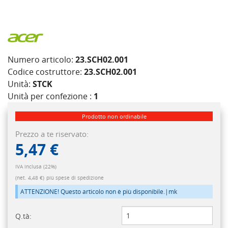
Numero articolo:
23.SCH02.001
Codice costruttore:
23.SCH02.001
Unità:
STCK
Unità per confezione :
1
Prodotto non ordinabile
Prezzo a te riservato:
5,47 €
IVA inclusa (22%)
(net. 4,48 €)
più spese di spedizione
ATTENZIONE! Questo articolo non è più disponibile.|mk
Q.tà: