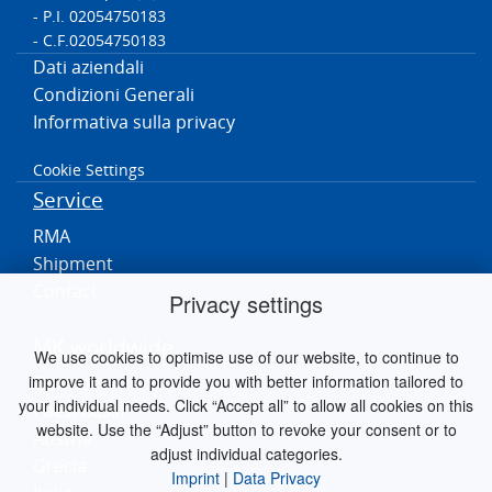
- P.I. 02054750183
- C.F.02054750183
Dati aziendali
Condizioni Generali
Informativa sulla privacy
Cookie Settings
Service
RMA
Shipment
Contact
Privacy settings
MK worldwide
We use cookies to optimise use of our website, to continue to
improve it and to provide you with better information tailored to
Germania
your individual needs. Click “Accept all” to allow all cookies on this
Paesi Bassi
website. Use the “Adjust” button to revoke your consent or to
Austria
adjust individual categories.
Grecia
Imprint
|
Data Privacy