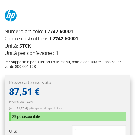
Numero articolo:
L2747-60001
Codice costruttore:
L2747-60001
Unità:
STCK
Unità per confezione :
1
Per supporto o per ulteriori chiarimenti, potete contattare il nostro n°
verde 800 004 128
Prezzo a te riservato:
87,51 €
IVA inclusa (22%)
(net. 71,73 €)
più spese di spedizione
23 pc
disponibile
Q.tà: