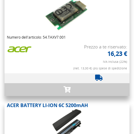
Numero dell'articolo: 54.TAXV7.001
Prezzo a te riservato:
16,23 €
IVA inclusa (22%)
(net. 13,30 €)
più spese di spedizione
ACER BATTERY LI-ION 6C 5200mAH