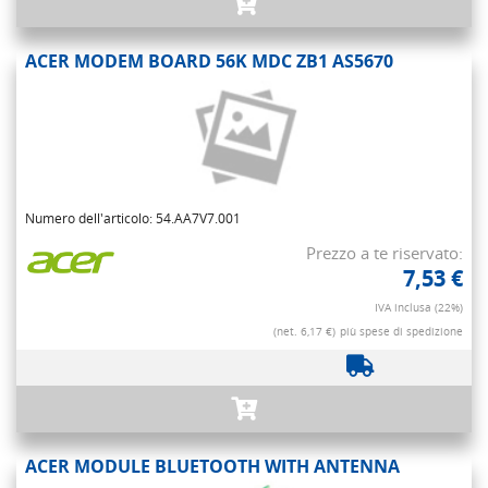
ACER MODEM BOARD 56K MDC ZB1 AS5670
Numero dell'articolo: 54.AA7V7.001
Prezzo a te riservato:
7,53 €
IVA inclusa (22%)
(net. 6,17 €)
più spese di spedizione
ACER MODULE BLUETOOTH WITH ANTENNA