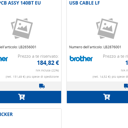
CB ASSY 140BT EU
USB CABLE LF
ll'articolo: LB2656001
Numero dell'articolo: LB2876001
Prezzo a te riservato:
Prezzo a te r
184,82 €
1
IVA inclusa (22%)
IVA i
(net. 151,49 €)
più spese di spedizione
(net. 14,52 €)
più spese d
ICKER