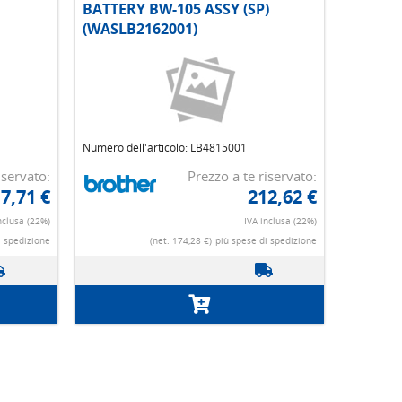
BATTERY BW-105 ASSY (SP)
(WASLB2162001)
Numero dell'articolo: LB4815001
iservato:
Prezzo a te riservato:
7,71 €
212,62 €
nclusa (22%)
IVA inclusa (22%)
i spedizione
(net. 174,28 €)
più spese di spedizione