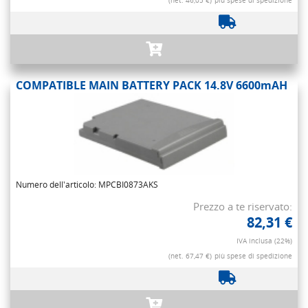
(net. 46,05 €)
più spese di spedizione
COMPATIBLE MAIN BATTERY PACK 14.8V 6600mAH
Numero dell'articolo: MPCBI0873AKS
Prezzo a te riservato:
82,31 €
IVA inclusa (22%)
(net. 67,47 €)
più spese di spedizione