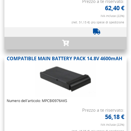
Prezzo a te riservato:
62,40 €
IVA inclusa (22%)
(net. 51,15 €)
più spese di spedizione
COMPATIBLE MAIN BATTERY PACK 14.8V 4600mAH
Numero dell'articolo: MPCBI0976AKS
Prezzo a te riservato:
56,18 €
IVA inclusa (22%)