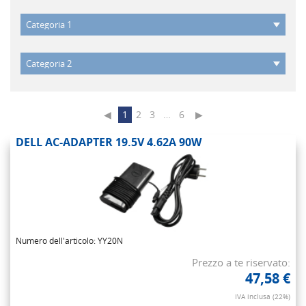
◀
1
2
3
…
6
▶
DELL AC-ADAPTER 19.5V 4.62A 90W
Numero dell'articolo: YY20N
Prezzo a te riservato:
47,58 €
IVA inclusa (22%)