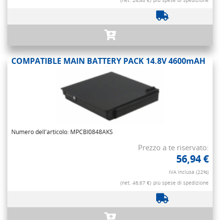
(net. 24,46 €)
più spese di spedizione
COMPATIBLE MAIN BATTERY PACK 14.8V 4600mAH
Numero dell'articolo: MPCBI0848AKS
Prezzo a te riservato:
56,94 €
IVA inclusa (22%)
(net. 46,67 €)
più spese di spedizione