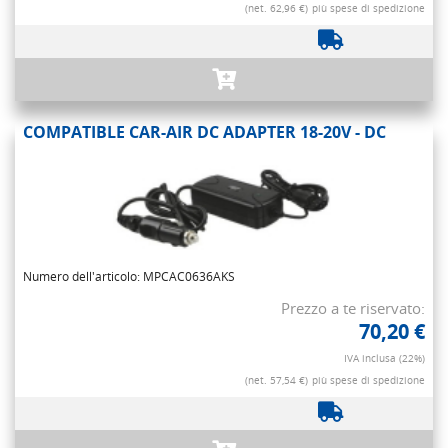
(net. 62,96 €)
più spese di spedizione
COMPATIBLE CAR-AIR DC ADAPTER 18-20V - DC
Numero dell'articolo: MPCAC0636AKS
Prezzo a te riservato:
70,20 €
IVA inclusa (22%)
(net. 57,54 €)
più spese di spedizione