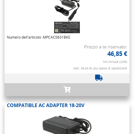
Numero dell'articolo: MPCAC0631BKS
Prezzo a te riservato:
46,85 €
IVA inclusa (22%)
(net. 38,40 €)
più spese di spedizione
COMPATIBLE AC ADAPTER 18-20V