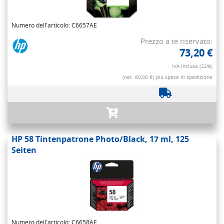
Numero dell'articolo: C6657AE
Prezzo a te riservato:
73,20 €
IVA inclusa (22%)
(net. 60,00 €)
più spese di spedizione
HP 58 Tintenpatrone Photo/Black, 17 ml, 125
Seiten
Numero dell'articolo: C6658AE