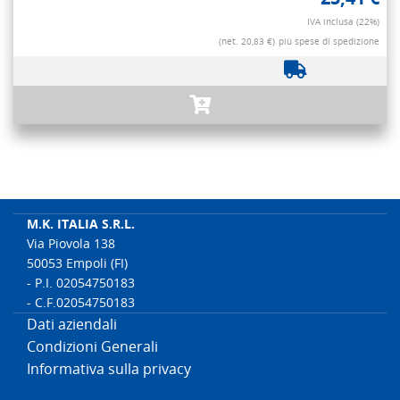
IVA inclusa (22%)
(net. 20,83 €)
più spese di spedizione
M.K. ITALIA S.R.L.
Via Piovola 138
50053 Empoli (FI)
- P.I. 02054750183
- C.F.02054750183
Dati aziendali
Condizioni Generali
Informativa sulla privacy