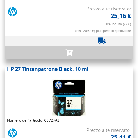
Prezzo a te riservato:
25,16 €
IVA inclusa (22%)
(net. 20,62 €)
più spese di spedizione
HP 27 Tintenpatrone Black, 10 ml
Numero dell'articolo: C8727AE
Prezzo a te riservato:
25,41 €