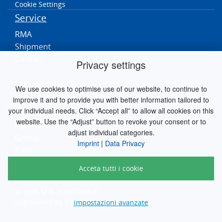
Cookie Settings
Service
RMA
Shipment
Contact
Privacy settings
MK worldwide
We use cookies to optimise use of our website, to continue to
improve it and to provide you with better information tailored to
Germania
your individual needs. Click “Accept all” to allow all cookies on this
Paesi Bassi
website. Use the “Adjust” button to revoke your consent or to
Austria
adjust individual categories.
Grecia
Imprint
|
Data Privacy
Italia
Acceta tutti i cookie
© 2026 M.K. ELECTRONIC
engineered by
silver.solutions GmbH
impostazioni avanzate