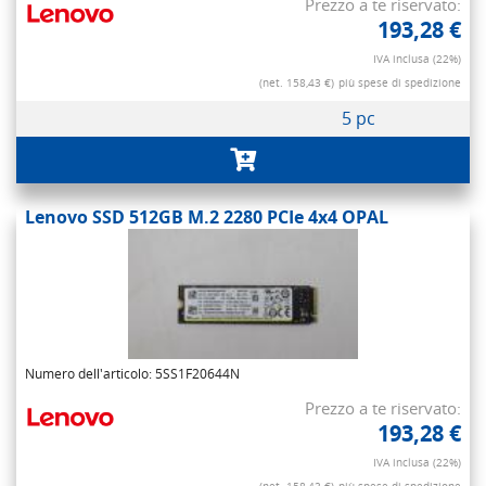
Prezzo a te riservato:
193,28 €
IVA inclusa (22%)
(net. 158,43 €)
più spese di spedizione
5 pc
Lenovo SSD 512GB M.2 2280 PCIe 4x4 OPAL
Numero dell'articolo: 5SS1F20644N
Prezzo a te riservato:
193,28 €
IVA inclusa (22%)