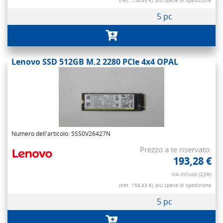
(net. 158,43 €)
più spese di spedizione
5 pc
Lenovo SSD 512GB M.2 2280 PCIe 4x4 OPAL
Numero dell'articolo: 5SS0V26427N
Prezzo a te riservato:
193,28 €
IVA inclusa (22%)
(net. 158,43 €)
più spese di spedizione
5 pc