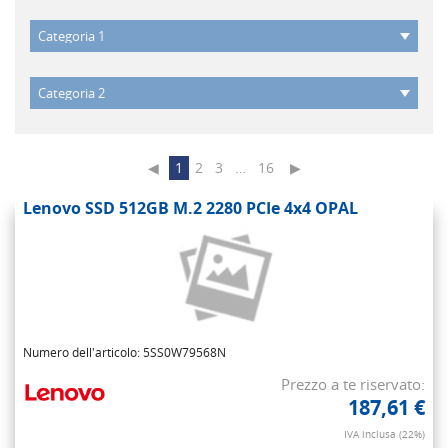
◀
1
2
3
…
16
▶
Lenovo SSD 512GB M.2 2280 PCIe 4x4 OPAL
Numero dell'articolo: 5SS0W79568N
Prezzo a te riservato:
187,61 €
IVA inclusa (22%)