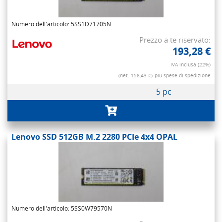
Numero dell'articolo: 5SS1D71705N
Prezzo a te riservato:
193,28 €
IVA inclusa (22%)
(net. 158,43 €)
più spese di spedizione
5 pc
Lenovo SSD 512GB M.2 2280 PCIe 4x4 OPAL
Numero dell'articolo: 5SS0W79570N