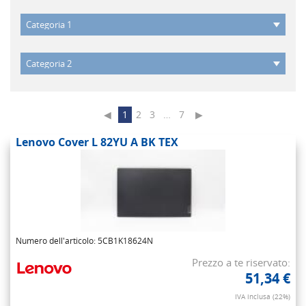
◀
1
2
3
…
7
▶
Lenovo Cover L 82YU A BK TEX
Numero dell'articolo: 5CB1K18624N
Prezzo a te riservato:
51,34 €
IVA inclusa (22%)