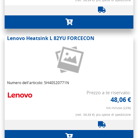
(net. 39,39 €)
più spese di spedizione
Lenovo Heatsink L 82YU FORCECON
Numero dell'articolo: 5H40S20771N
Prezzo a te riservato:
48,06 €
IVA inclusa (22%)
(net. 39,39 €)
più spese di spedizione