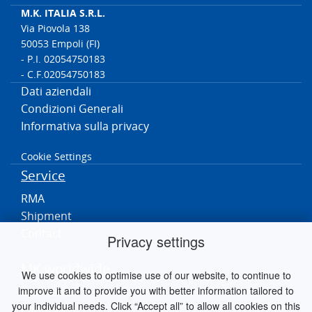
M.K. ITALIA S.R.L.
Via Piovola 138
50053 Empoli (FI)
- P.I. 02054750183
- C.F.02054750183
Dati aziendali
Condizioni Generali
Informativa sulla privacy
Cookie Settings
Service
RMA
Shipment
Contact
Privacy settings
MK worldwide
We use cookies to optimise use of our website, to continue to
improve it and to provide you with better information tailored to
Germania
your individual needs. Click “Accept all” to allow all cookies on this
Paesi Bassi