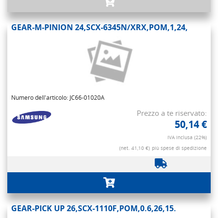
GEAR-M-PINION 24,SCX-6345N/XRX,POM,1,24,
Numero dell'articolo: JC66-01020A
Prezzo a te riservato:
50,14 €
IVA inclusa (22%)
(net. 41,10 €)
più spese di spedizione
GEAR-PICK UP 26,SCX-1110F,POM,0.6,26,15.