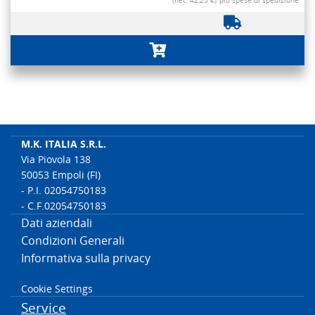
(net. 42,25 €)
più spese di spedizione
M.K. ITALIA S.R.L.
Via Piovola 138
50053 Empoli (FI)
- P.I. 02054750183
- C.F.02054750183
Dati aziendali
Condizioni Generali
Informativa sulla privacy
Cookie Settings
Service