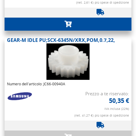
(net. 2,61 €)
più spese di spedizione
GEAR-M IDLE PU;SCX-6345N/XRX,POM,0.7,22,
Numero dell'articolo: JC66-00940A
Prezzo a te riservato:
50,35 €
IVA inclusa (22%)
(net. 41,27 €)
più spese di spedizione