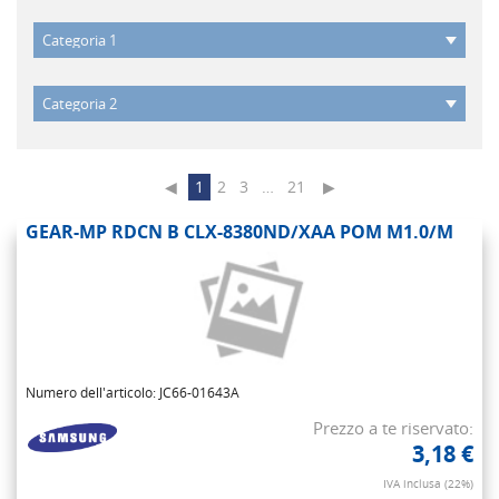
◀
1
2
3
…
21
▶
GEAR-MP RDCN B CLX-8380ND/XAA POM M1.0/M
Numero dell'articolo: JC66-01643A
Prezzo a te riservato:
3,18 €
IVA inclusa (22%)