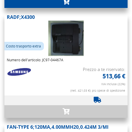
RADF;X4300
Costo trasporto extra
Numero dell'articolo: JC97-04467A
Prezzo a te riservato:
513,66 €
IVA inclusa (22%)
(net. 421,03 €)
più spese di spedizione
FAN-TYPE 6;120MA,4.00MMH20,0.424M 3/MI