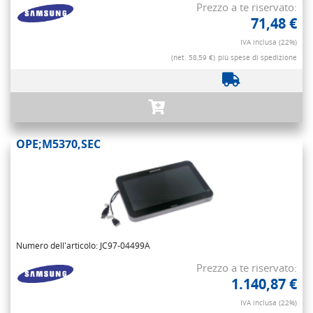
Prezzo a te riservato:
71,48 €
IVA inclusa (22%)
(net. 58,59 €)
più spese di spedizione
OPE;M5370,SEC
Numero dell'articolo: JC97-04499A
Prezzo a te riservato:
1.140,87 €
IVA inclusa (22%)