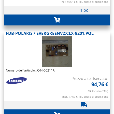
(net. 935,14 €)
più spese di spedizione
1 pc
FDB-POLARIS / EVERGREENV2;CLX-9201,POL
Numero dell'articolo: JC44-00211A
Prezzo a te riservato:
94,76 €
IVA inclusa (22%)
(net. 77,67 €)
più spese di spedizione