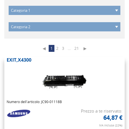
◀
1
2
3
…
21
▶
EXIT,X4300
Numero dell'articolo: JC90-01118B
Prezzo a te riservato:
64,87 €
IVA inclusa (22%)