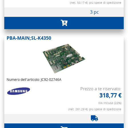
(net. 53,17 €)
più spese di spedizione
3 pc
PBA-MAIN;SL-K4350
Numero dell'articolo: JC92-02746A
Prezzo a te riservato:
318,77 €
IVA inclusa (22%)
(net. 261,29 €)
più spese di spedizione