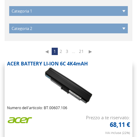
◀
1
2
3
…
21
▶
ACER BATTERY LI-ION 6C 4K4mAH
Numero dell'articolo: BT.00607.106
Prezzo a te riservato:
68,11 €
IVA inclusa (22%)