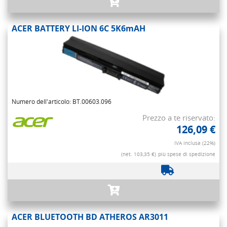
ACER BATTERY LI-ION 6C 5K6mAH
Numero dell'articolo: BT.00603.096
Prezzo a te riservato:
126,09 €
IVA inclusa (22%)
(net. 103,35 €)
più spese di spedizione
ACER BLUETOOTH BD ATHEROS AR3011