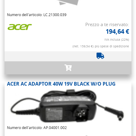
Numero dell'articolo: LC.21300.039
Prezzo a te riservato:
194,64 €
IVA inclusa (22%)
(net. 159,54 €)
più spese di spedizione
ACER AC ADAPTOR 40W 19V BLACK W/O PLUG
Numero dell'articolo: AP.04001.002