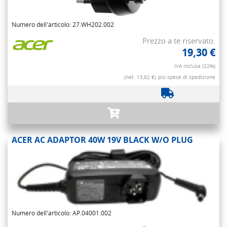
Numero dell'articolo: 27.WH202.002
Prezzo a te riservato:
19,30 €
IVA inclusa (22%)
(net. 15,82 €)
più spese di spedizione
ACER AC ADAPTOR 40W 19V BLACK W/O PLUG
Numero dell'articolo: AP.04001.002