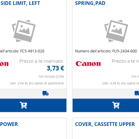
 SIDE LIMIT, LEFT
SPRING,PAD
ll'articolo: FC5-4913-020
Numero dell'articolo: FU5-2434-000
Prezzo a te riservato:
Prezzo a te r
3,73 €
IVA inclusa (22%)
IVA i
(net. 3,06 €)
più spese di spedizione
(net. 4,56 €)
più spese d
 POWER
COVER, CASSETTE UPPER