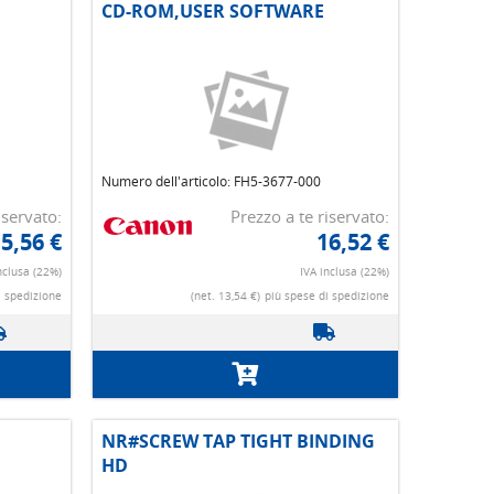
CD-ROM,USER SOFTWARE
Numero dell'articolo: FH5-3677-000
iservato:
Prezzo a te riservato:
5,56 €
16,52 €
nclusa (22%)
IVA inclusa (22%)
i spedizione
(net. 13,54 €)
più spese di spedizione
NR#SCREW TAP TIGHT BINDING
HD