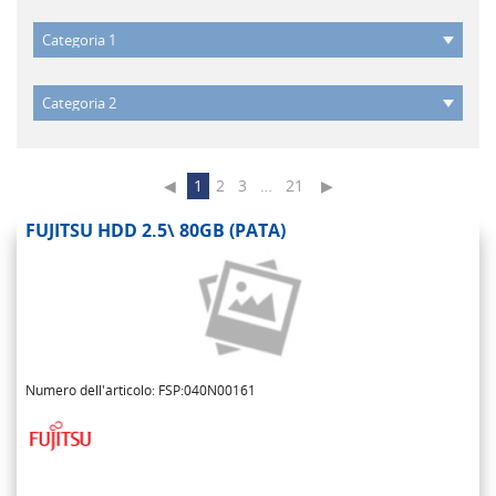
◀
1
2
3
…
21
▶
FUJITSU HDD 2.5\ 80GB (PATA)
Numero dell'articolo: FSP:040N00161