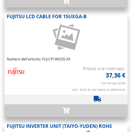
FUJITSU LCD CABLE FOR 15UXGA-B
Numero dell'articolo: FUJ:CP196535-XX
Prezzo a te riservato:
37,36 €
IVA inclusa (22%)
(net. 30,62 €)
più spese di spedizione
FUJITSU INVERTER UNIT (TAIYO-YUDEN) ROHS