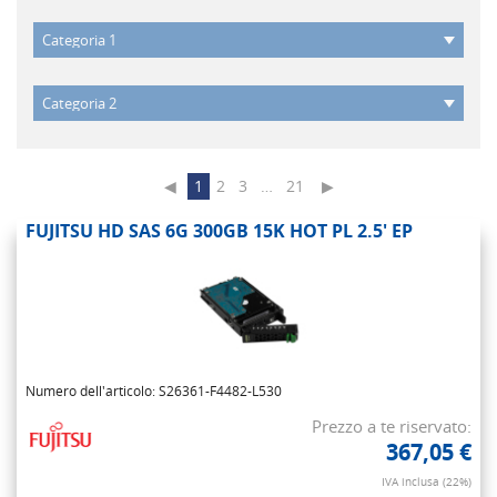
◀
1
2
3
…
21
▶
FUJITSU HD SAS 6G 300GB 15K HOT PL 2.5' EP
Numero dell'articolo: S26361-F4482-L530
Prezzo a te riservato:
367,05 €
IVA inclusa (22%)