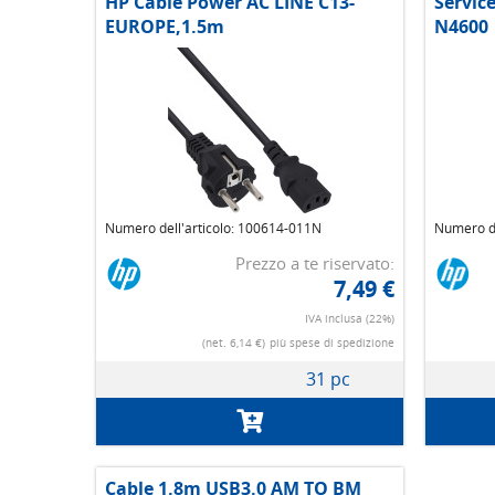
HP Cable Power AC LINE C13-
Servic
EUROPE,1.5m
N4600
Numero dell'articolo: 100614-011N
Numero de
Prezzo a te riservato:
7,49 €
IVA inclusa (22%)
(net. 6,14 €)
più spese di spedizione
31 pc
Cable 1.8m USB3.0 AM TO BM