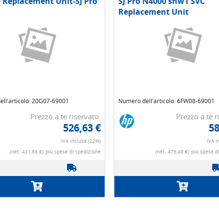
e Replacement Unit-SJ Pro
SJ Pro N4000 snw1 SVC
Replacement Unit
ll'articolo: 20G07-69001
Numero dell'articolo: 6FW08-69001
Prezzo a te riservato:
Prezzo a te r
526,63 €
58
IVA inclusa (22%)
IVA i
(net. 431,66 €)
più spese di spedizione
(net. 476,48 €)
più spese d