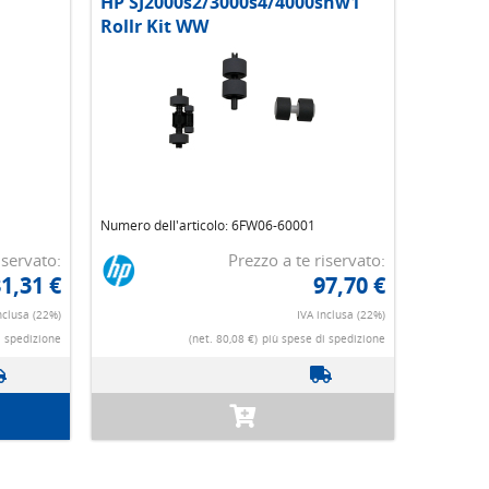
HP SJ2000s2/3000s4/4000snw1
Rollr Kit WW
Numero dell'articolo: 6FW06-60001
iservato:
Prezzo a te riservato:
1,31 €
97,70 €
nclusa (22%)
IVA inclusa (22%)
i spedizione
(net. 80,08 €)
più spese di spedizione