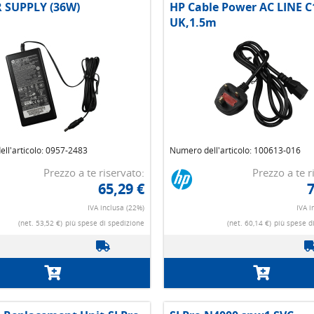
 SUPPLY (36W)
HP Cable Power AC LINE C
UK,1.5m
ll'articolo: 0957-2483
Numero dell'articolo: 100613-016
Prezzo a te riservato:
Prezzo a te r
65,29 €
7
IVA inclusa (22%)
IVA i
(net. 53,52 €)
più spese di spedizione
(net. 60,14 €)
più spese d