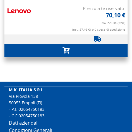
Prezzo a te riservato:
70,10 €
IVA inclusa (22%)
(net. 57,46 €)
più spese di spedizione
M.K. ITALIA S.R.L.
Via Piovola 138
50053 Empoli (FI)
- P.I. 02054750183
- C.F.02054750183
Dati aziendali
Condizioni Generali