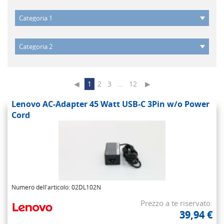
◀
1
2
3
…
12
▶
Lenovo AC-Adapter 45 Watt USB-C 3Pin w/o Power
Cord
Numero dell'articolo: 02DL102N
Prezzo a te riservato:
39,94 €