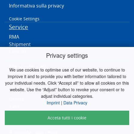
Informativa sulla privacy
Cookie Settings
Service
RMA
Shipment
Contact
Privacy settings
MK worldwide
We use cookies to optimise use of our website, to continue to
improve it and to provide you with better information tailored to
Germania
your individual needs. Click “Accept all” to allow all cookies on this
Paesi Bassi
website. Use the “Adjust” button to revoke your consent or to
Austria
adjust individual categories.
Grecia
Imprint
|
Data Privacy
Italia
Acceta tutti i cookie
© 2026 M.K. ELECTRONIC