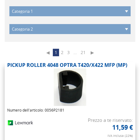
◀
1
2
3
…
21
▶
PICKUP ROLLER 4048 OPTRA T420/X422 MFP (MP)
Numero dell'articolo: 0056P2181
Prezzo a te riservato:
11,59 €
IVA inclusa (22%)