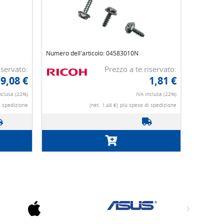
Numero dell'articolo: 04583010N
iservato:
Prezzo a te riservato:
9,08 €
1,81 €
nclusa (22%)
IVA inclusa (22%)
i spedizione
(net. 1,48 €)
più spese di spedizione