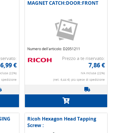
MAGNET CATCH:DOOR:FRONT
Numero dell'articolo: D2051211
iservato:
Prezzo a te riservato:
6,99 €
7,86 €
nclusa (22%)
IVA inclusa (22%)
i spedizione
(net. 6,44 €)
più spese di spedizione
SING
Ricoh Hexagon Head Tapping
Screw :