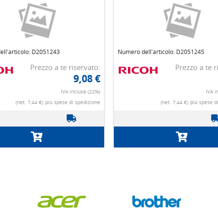
ll'articolo: D2051243
Numero dell'articolo: D2051245
Prezzo a te riservato:
Prezzo a te r
9,08 €
IVA inclusa (22%)
IVA i
(net. 7,44 €)
più spese di spedizione
(net. 7,44 €)
più spese d