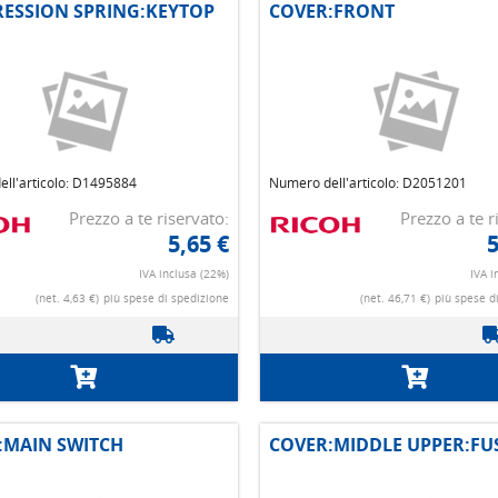
ESSION SPRING:KEYTOP
COVER:FRONT
ll'articolo: D1495884
Numero dell'articolo: D2051201
Prezzo a te riservato:
Prezzo a te r
5,65 €
5
IVA inclusa (22%)
IVA i
(net. 4,63 €)
più spese di spedizione
(net. 46,71 €)
più spese d
:MAIN SWITCH
COVER:MIDDLE UPPER:FU