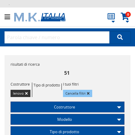
.
0
risultati di ricerca
51
Costruttore
I tuoi filtri
Tipo di prodotto
×
×
lenovo
Cancella filtri
Costruttore
Modello
Tipo di prodotto