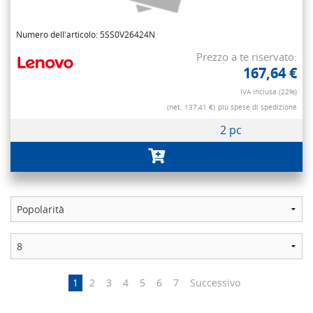
Numero dell'articolo: 5SS0V26424N
Prezzo a te riservato:
167,64 €
IVA inclusa (22%)
(net. 137,41 €)
più spese di spedizione
2 pc
1
2
3
4
5
6
7
Successivo