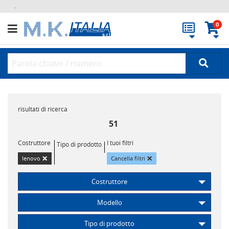
.
0
risultati di ricerca
51
Costruttore
I tuoi filtri
Tipo di prodotto
×
×
lenovo
Cancella filtri
Costruttore
Modello
Tipo di prodotto