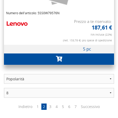
Numero dell'articolo: 5SS0W79576N
Prezzo a te riservato:
187,61 €
IVA inclusa (22%)
(net. 153,78 €)
più spese di spedizione
5 pc
Indietro
1
2
3
4
5
6
7
Successivo