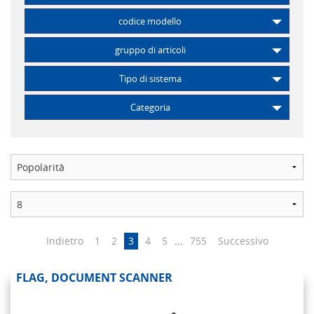
codice modello
gruppo di articoli
Tipo di sistema
Categoria
Indietro
1
2
3
4
5
...
755
Successivo
FLAG, DOCUMENT SCANNER