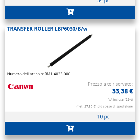
54 pc
TRANSFER ROLLER LBP6030/B/w
Numero dell'articolo: RM1-4023-000
Prezzo a te riservato:
33,38 €
IVA inclusa (22%)
(net. 27,36 €)
più spese di spedizione
10 pc