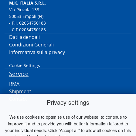
M.K. ITALIA S.R.L.
Via Piovola 138
50053 Empoli (FI)
- P.I. 02054750183
- C.F.02054750183
Dati aziendali
Condizioni Generali
Informativa sulla privacy
Cookie Settings
Service
RMA
Shipment
Contact
Privacy settings
MK worldwide
We use cookies to optimise use of our website, to continue to
improve it and to provide you with better information tailored to
Germania
your individual needs. Click “Accept all” to allow all cookies on this
Paesi Bassi