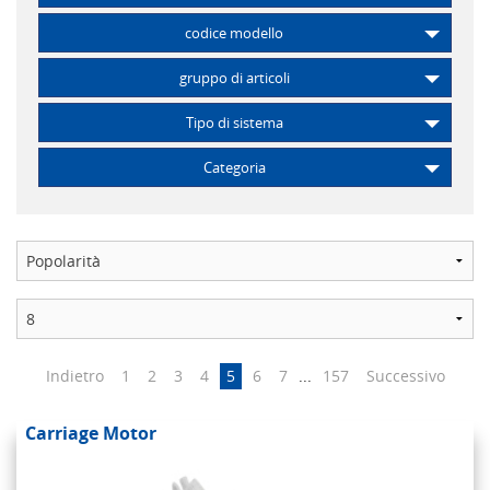
codice modello
gruppo di articoli
Tipo di sistema
Categoria
Indietro
1
2
3
4
5
6
7
...
157
Successivo
Carriage Motor