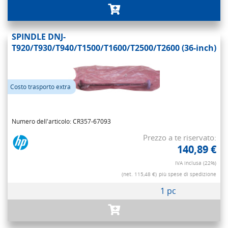
SPINDLE DNJ-
T920/T930/T940/T1500/T1600/T2500/T2600 (36-inch)
Costo trasporto extra
Numero dell'articolo: CR357-67093
Prezzo a te riservato:
140,89 €
IVA inclusa (22%)
(net. 115,48 €)
più spese di spedizione
1 pc