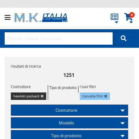
.
0
risultati di ricerca
1251
Costruttore
I tuoi filtri
Tipo di prodotto
×
×
hewlett-packard
Cancella filtri
Costruttore
Modello
Tipo di prodotto