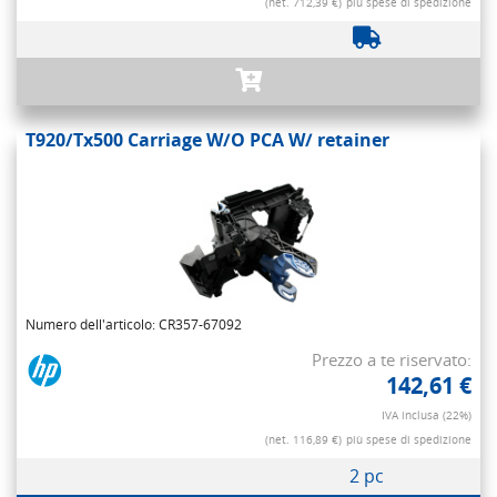
(net. 712,39 €)
più spese di spedizione
T920/Tx500 Carriage W/O PCA W/ retainer
Numero dell'articolo: CR357-67092
Prezzo a te riservato:
142,61 €
IVA inclusa (22%)
(net. 116,89 €)
più spese di spedizione
2 pc