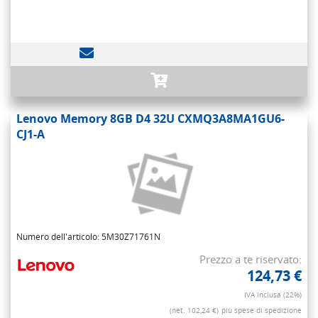
Lenovo Memory 8GB D4 32U CXMQ3A8MA1GU6-
CJ1-A
Numero dell'articolo: 5M30Z71761N
Prezzo a te riservato:
124,73 €
IVA inclusa (22%)
(net. 102,24 €)
più spese di spedizione