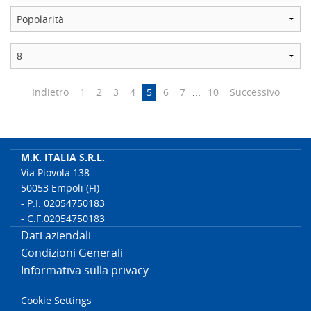
Indietro
1
2
3
4
5
6
7
...
10
Successivo
M.K. ITALIA S.R.L.
Via Piovola 138
50053 Empoli (FI)
- P.I. 02054750183
- C.F.02054750183
Dati aziendali
Condizioni Generali
Informativa sulla privacy
Cookie Settings