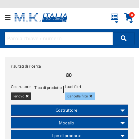
.
0
risultati di ricerca
80
Costruttore
I tuoi filtri
Tipo di prodotto
×
×
lenovo
Cancella filtri
Costruttore
Modello
Tipo di prodotto