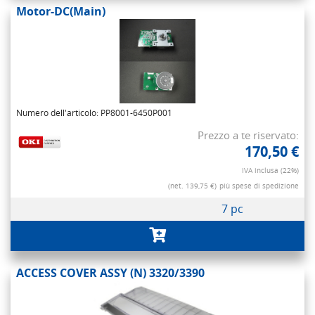
Motor-DC(Main)
Numero dell'articolo: PP8001-6450P001
Prezzo a te riservato:
170,50 €
IVA inclusa (22%)
(net. 139,75 €)
più spese di spedizione
7 pc
ACCESS COVER ASSY (N) 3320/3390