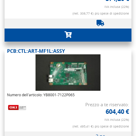
IVA inclusa (22%)
(net. 306,77 €)
più spese di spedizione
PCB:CTL:ART-MF1L:ASSY
Numero dell'articolo: YB8001-7122P065
Prezzo a te riservato:
604,40 €
IVA inclusa (22%)
(net. 495,41 €)
più spese di spedizione