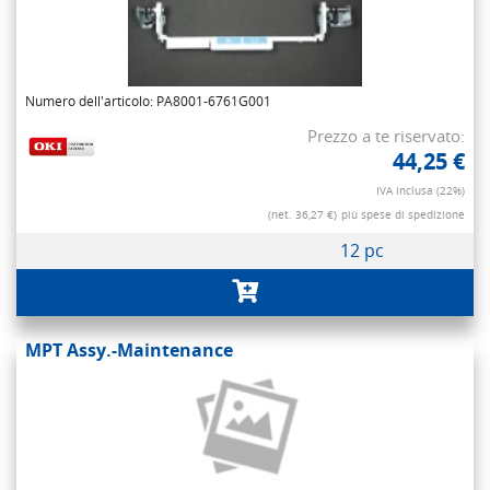
Numero dell'articolo: PA8001-6761G001
Prezzo a te riservato:
44,25 €
IVA inclusa (22%)
(net. 36,27 €)
più spese di spedizione
12 pc
MPT Assy.-Maintenance