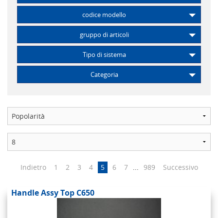
codice modello
gruppo di articoli
Tipo di sistema
Categoria
Indietro
1
2
3
4
5
6
7
...
989
Successivo
Handle Assy Top C650