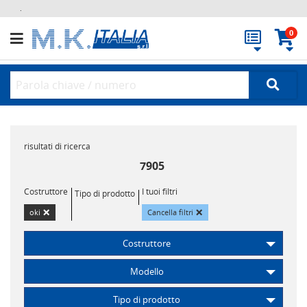
.
0
risultati di ricerca
7905
Costruttore
I tuoi filtri
Tipo di prodotto
×
×
oki
Cancella filtri
Costruttore
Modello
Tipo di prodotto