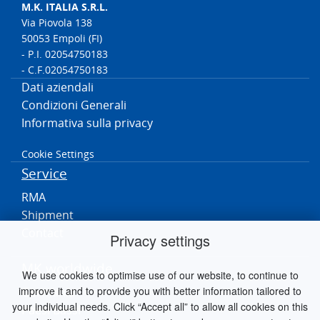
M.K. ITALIA S.R.L.
Via Piovola 138
50053 Empoli (FI)
- P.I. 02054750183
- C.F.02054750183
Dati aziendali
Condizioni Generali
Informativa sulla privacy
Cookie Settings
Service
RMA
Shipment
Contact
Privacy settings
MK worldwide
We use cookies to optimise use of our website, to continue to
improve it and to provide you with better information tailored to
Germania
your individual needs. Click “Accept all” to allow all cookies on this
Paesi Bassi