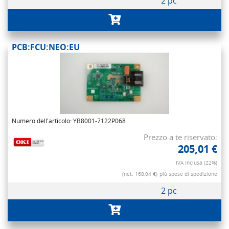
2 pc
PCB:FCU:NEO:EU
Numero dell'articolo: YB8001-7122P068
Prezzo a te riservato:
205,01 €
IVA inclusa (22%)
(net. 168,04 €)
più spese di spedizione
2 pc