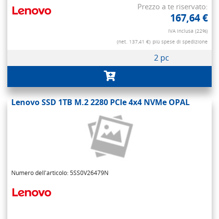
Prezzo a te riservato:
167,64 €
IVA inclusa (22%)
(net. 137,41 €)
più spese di spedizione
2 pc
Lenovo SSD 1TB M.2 2280 PCIe 4x4 NVMe OPAL
Numero dell'articolo: 5SS0V26479N