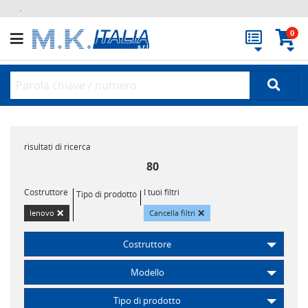
.
0
risultati di ricerca
80
Costruttore
I tuoi filtri
Tipo di prodotto
×
×
lenovo
Cancella filtri
Costruttore
Modello
Tipo di prodotto