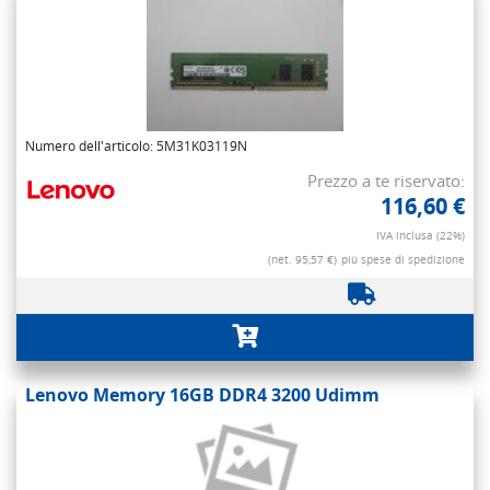
Numero dell'articolo: 5M31K03119N
Prezzo a te riservato:
116,60 €
IVA inclusa (22%)
(net. 95,57 €)
più spese di spedizione
Lenovo Memory 16GB DDR4 3200 Udimm