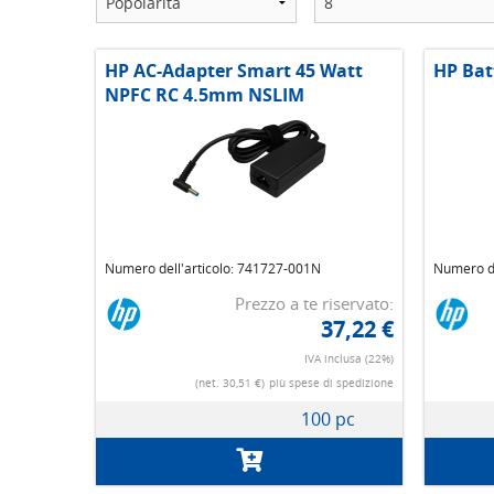
HP AC-Adapter Smart 45 Watt
HP Batt
NPFC RC 4.5mm NSLIM
Numero dell'articolo: 741727-001N
Numero de
Prezzo a te riservato:
37,22 €
IVA inclusa (22%)
(net. 30,51 €)
più spese di spedizione
100 pc