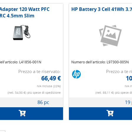
Adapter 120 Watt PFC
HP Battery 3 Cell 41Wh 3.
RC 4.5mm Slim
ll'articolo: L41856-001N
Numero dell'articolo: L97300-005N
Prezzo a te riservato:
Prezzo a te r
66,49 €
10
IVA inclusa (22%)
IVA i
(net. 54,50 €)
più spese di spedizione
(net. 88,11 €)
più spese d
86 pc
19