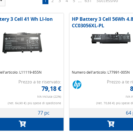
1
2
3
4
5
...
631
Successivo
ery 3 Cell 41 Wh LI-Ion
HP Battery 3 Cell 56Wh 4.
CC03056XL-PL
ll'articolo: L11119-855N
Numero dell'articolo: L77991-005N
Prezzo a te riservato:
Prezzo a te r
79,18 €
8
IVA inclusa (22%)
IVA i
(net. 64,90 €)
più spese di spedizione
(net. 70,66 €)
più spese d
77 pc
64