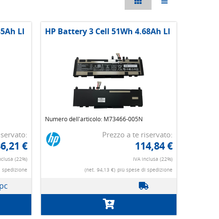
85Ah LI
HP Battery 3 Cell 51Wh 4.68Ah LI
Numero dell'articolo: M73466-005N
iservato:
Prezzo a te riservato:
6,21 €
114,84 €
nclusa (22%)
IVA inclusa (22%)
i spedizione
(net. 94,13 €)
più spese di spedizione
 pc