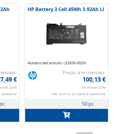
72Ah
HP Battery 3 Cell 45Wh 3.92Ah LI
Numero dell'articolo: L32656-002N
iservato:
Prezzo a te riservato:
7,49 €
100,13 €
nclusa (22%)
IVA inclusa (22%)
i spedizione
(net. 82,07 €)
più spese di spedizione
 pc
50 pc