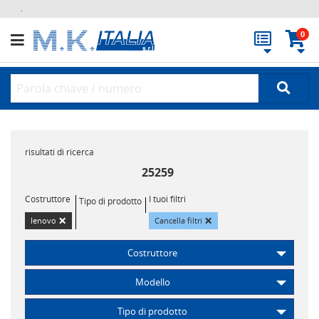
.
0
risultati di ricerca
25259
Costruttore
I tuoi filtri
Tipo di prodotto
×
×
lenovo
Cancella filtri
Costruttore
Modello
Tipo di prodotto