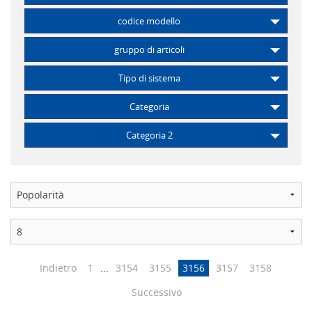
codice modello
gruppo di articoli
Tipo di sistema
Categoria
Categoria 2
Indietro
1
...
3154
3155
3156
3157
3158
Successivo