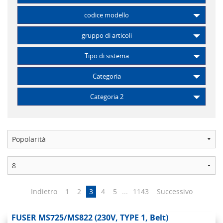
codice modello
gruppo di articoli
Tipo di sistema
Categoria
Categoria 2
Indietro
1
2
3
4
5
...
1143
Successivo
FUSER MS725/MS822 (230V, TYPE 1, Belt)