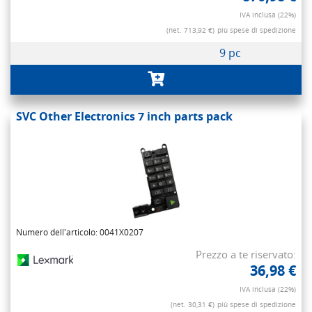
IVA inclusa (22%)
(net. 713,92 €)
più spese di spedizione
9 pc
SVC Other Electronics 7 inch parts pack
Numero dell'articolo: 0041X0207
Prezzo a te riservato:
36,98 €
IVA inclusa (22%)
(net. 30,31 €)
più spese di spedizione