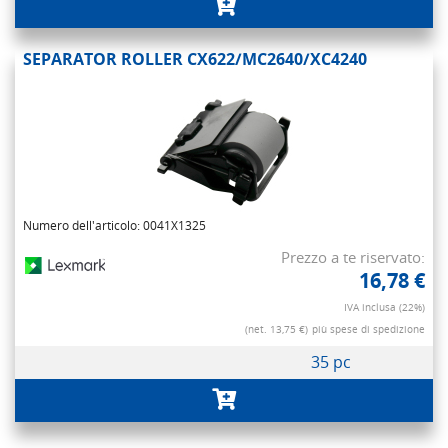
SEPARATOR ROLLER CX622/MC2640/XC4240
Numero dell'articolo: 0041X1325
Prezzo a te riservato:
16,78 €
IVA inclusa (22%)
(net. 13,75 €)
più spese di spedizione
35 pc