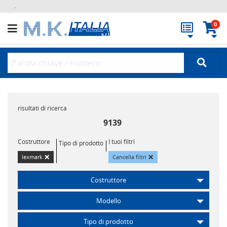
.
0
risultati di ricerca
9139
Costruttore
I tuoi filtri
Tipo di prodotto
×
×
lexmark
Cancella filtri
Costruttore
Modello
Tipo di prodotto