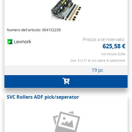
Numero dell'articolo: 0041X2239
Prezzo a te riservato:
625,58 €
IVA inclusa (22%)
(net. 512,77 €)
più spese di spedizione
19 pc
SVC Rollers ADF pick/seperator