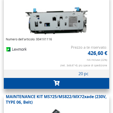
Numero dell'articolo: 0041X1116
Prezzo a te riservato:
426,60 €
IVA inclusa (22%)
(net. 349,67 €)
più spese di spedizione
20 pc
MAINTENANCE KIT MS725/MS822/MX72xade (230V,
TYPE 06, Belt)