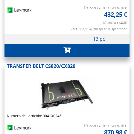
Prezzo a te riservato:
432,25 €
IVA inclusa (22%)
(net. 354,30 €)
più spese di spedizione
13 pc
TRANSFER BELT CS820/CX820
Numero dell'articolo: 0041X0245
Prezzo a te riservato:
870,98 €