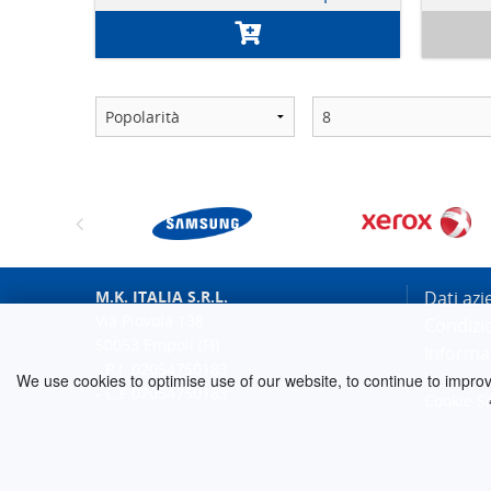
M.K. ITALIA S.R.L.
Dati azi
Via Piovola 138
Condizi
50053 Empoli (FI)
Informat
- P.I. 02054750183
We use cookies to optimise use of our website, to continue to improve 
- C.F.02054750183
Cookie S