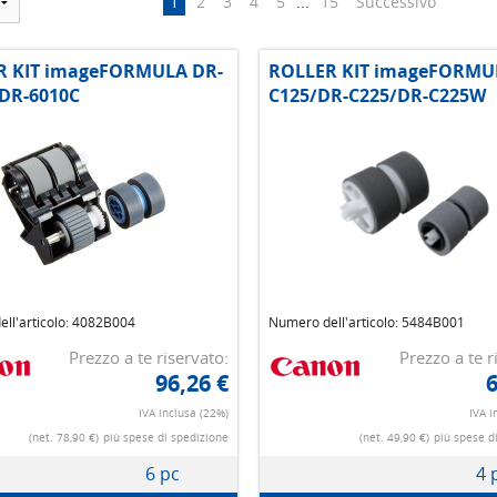
1
2
3
4
5
...
15
Successivo
R KIT imageFORMULA DR-
ROLLER KIT imageFORMU
DR-6010C
C125/DR-C225/DR-C225W
ll'articolo: 4082B004
Numero dell'articolo: 5484B001
Prezzo a te riservato:
Prezzo a te r
96,26 €
6
IVA inclusa (22%)
IVA i
(net. 78,90 €)
più spese di spedizione
(net. 49,90 €)
più spese d
6 pc
4 