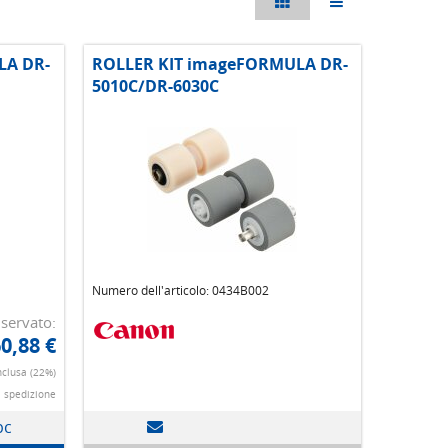
LA DR-
ROLLER KIT imageFORMULA DR-
5010C/DR-6030C
Numero dell'articolo: 0434B002
iservato:
0,88 €
nclusa (22%)
i spedizione
pc