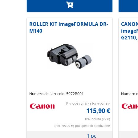
ROLLER KIT imageFORMULA DR-
CANON
M140
image
G2110,
Numero dell'articolo: 5972B001
Numero de
Prezzo a te riservato:
115,90 €
IVA inclusa (22%)
(net. 95,00 €)
più spese di spedizione
1 pc