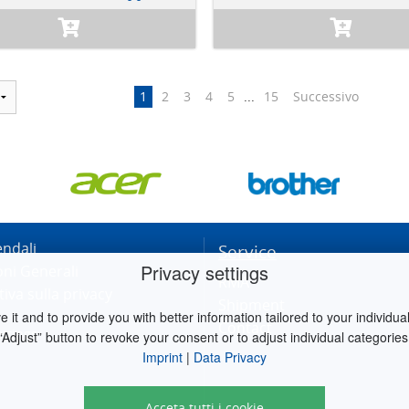
1
2
3
4
5
...
15
Successivo
endali
Service
Privacy settings
oni Generali
RMA
iva sulla privacy
Shipment
it and to provide you with better information tailored to your individual 
Contact
ettings
“Adjust” button to revoke your consent or to adjust individual categories
Imprint
|
Data Privacy
Acceta tutti i cookie