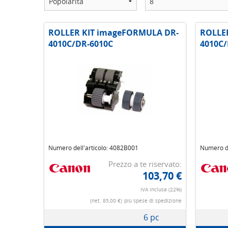
ROLLER KIT imageFORMULA DR-
ROLLE
4010C/DR-6010C
4010C/
Numero dell'articolo: 4082B001
Numero de
Prezzo a te riservato:
103,70 €
IVA inclusa (22%)
(net. 85,00 €)
più spese di spedizione
6 pc