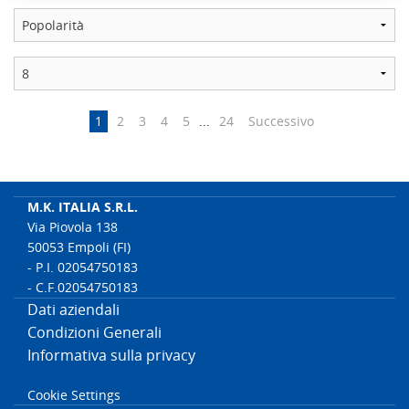
1
2
3
4
5
...
24
Successivo
M.K. ITALIA S.R.L.
Via Piovola 138
50053 Empoli (FI)
- P.I. 02054750183
- C.F.02054750183
Dati aziendali
Condizioni Generali
Informativa sulla privacy
Cookie Settings