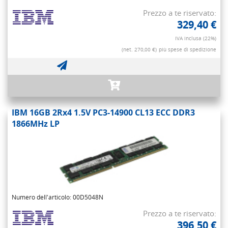
Prezzo a te riservato:
329,40 €
IVA inclusa (22%)
(net. 270,00 €)
più spese di spedizione
IBM 16GB 2Rx4 1.5V PC3-14900 CL13 ECC DDR3
1866MHz LP
Numero dell'articolo: 00D5048N
Prezzo a te riservato:
396,50 €