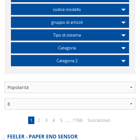
codice modello
gruppo di articoli
Tipo di sistema
Categoria
Categoria 2
1
2
3
4
5
...
1768
Successivo
FEELER - PAPER END SENSOR