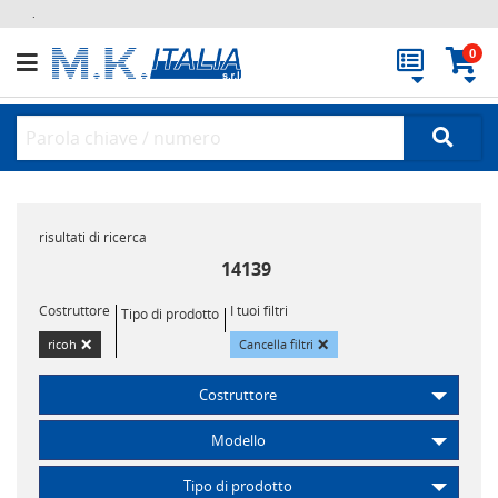
.
0
risultati di ricerca
14139
Costruttore
I tuoi filtri
Tipo di prodotto
×
×
ricoh
Cancella filtri
Costruttore
Modello
Tipo di prodotto