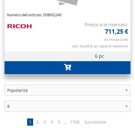
Numero dell'articolo: D0BN2240
Prezzo a te riservato:
711,25 €
IVA inclusa (22%)
(net. 582,99 €)
più spese di spedizione
6 pc
1
2
3
4
5
...
1768
Successivo