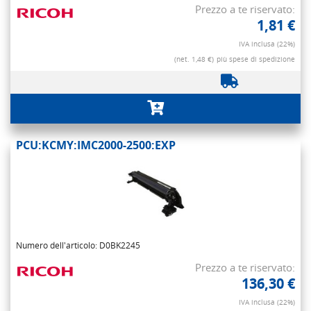
Prezzo a te riservato:
1,81 €
IVA inclusa (22%)
(net. 1,48 €)
più spese di spedizione
PCU:KCMY:IMC2000-2500:EXP
Numero dell'articolo: D0BK2245
Prezzo a te riservato:
136,30 €
IVA inclusa (22%)