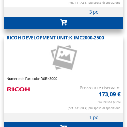
(net. 111,72 €)
più spese di spedizione
3 pc
RICOH DEVELOPMENT UNIT:K:IMC2000-2500
Numero dell'articolo: D0BK3000
Prezzo a te riservato:
173,09 €
IVA inclusa (22%)
(net. 141,88 €)
più spese di spedizione
1 pc