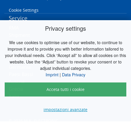
Cookie Settings
Service
Privacy settings
RMA
Shipment
Contact
We use cookies to optimise use of our website, to continue to
improve it and to provide you with better information tailored to
your individual needs. Click “Accept all” to allow all cookies on this
MK worldwide
website. Use the “Adjust” button to revoke your consent or to
Germania
adjust individual categories.
Paesi Bassi
Imprint
|
Data Privacy
Austria
Grecia
Acceta tutti i cookie
Italia
impostazioni avanzate
© 2026 M.K. ELECTRONIC
engineered by
silver.solutions GmbH