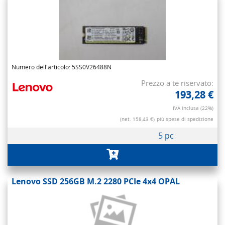
Numero dell'articolo: 5SS0V26488N
Prezzo a te riservato:
193,28 €
IVA inclusa (22%)
(net. 158,43 €)
più spese di spedizione
5 pc
Lenovo SSD 256GB M.2 2280 PCIe 4x4 OPAL