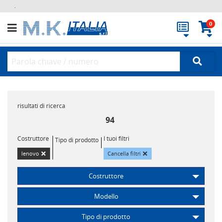
.
0
risultati di ricerca
94
Costruttore
I tuoi filtri
Tipo di prodotto
×
×
lenovo
Cancella filtri
Costruttore
Modello
Tipo di prodotto