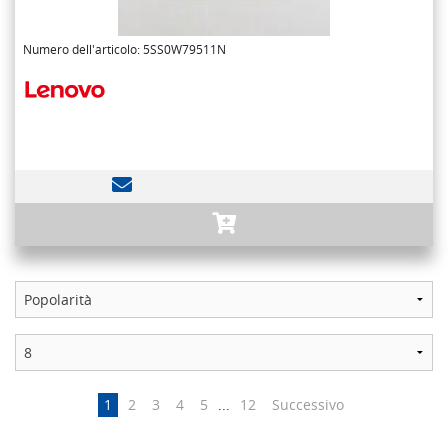
Numero dell'articolo: 5SS0W79511N
1
2
3
4
5
...
12
Successivo