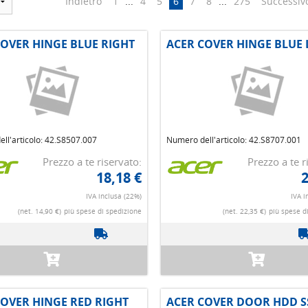
Indietro
1
...
4
5
6
7
8
...
275
Successiv
COVER HINGE BLUE RIGHT
ACER COVER HINGE BLUE 
ll'articolo: 42.S8507.007
Numero dell'articolo: 42.S8707.001
Prezzo a te riservato:
Prezzo a te r
18,18 €
2
IVA inclusa (22%)
IVA i
(net. 14,90 €)
più spese di spedizione
(net. 22,35 €)
più spese d
COVER HINGE RED RIGHT
ACER COVER DOOR HDD S