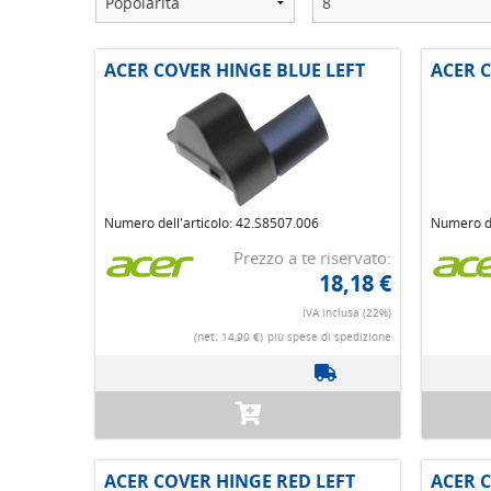
ACER COVER HINGE BLUE LEFT
ACER 
Numero dell'articolo: 42.S8507.006
Numero de
Prezzo a te riservato:
18,18 €
IVA inclusa (22%)
(net. 14,90 €)
più spese di spedizione
ACER COVER HINGE RED LEFT
ACER 