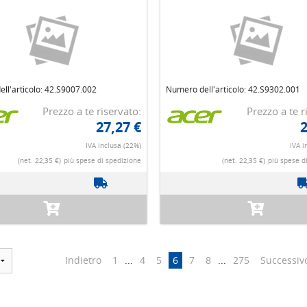
ll'articolo: 42.S9007.002
Numero dell'articolo: 42.S9302.001
Prezzo a te riservato:
Prezzo a te r
27,27 €
2
IVA inclusa (22%)
IVA i
(net. 22,35 €)
più spese di spedizione
(net. 22,35 €)
più spese d
Indietro
1
...
4
5
6
7
8
...
275
Successiv