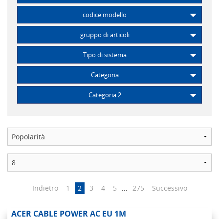
codice modello
gruppo di articoli
Tipo di sistema
Categoria
Categoria 2
Indietro
1
2
3
4
5
...
275
Successivo
ACER CABLE POWER AC EU 1M