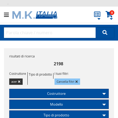
.
0
risultati di ricerca
2198
Costruttore
I tuoi filtri
Tipo di prodotto
×
×
acer
Cancella filtri
Costruttore
Modello
Tipo di prodotto