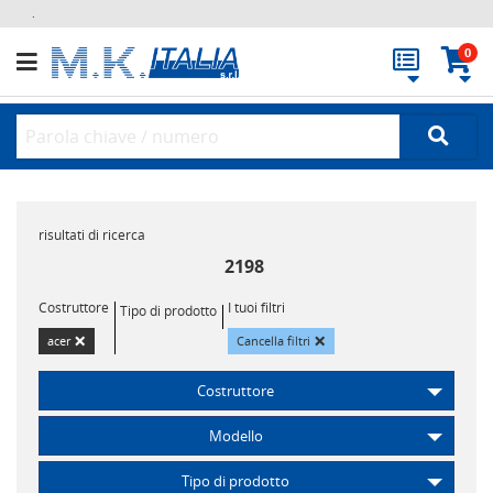
.
0
risultati di ricerca
2198
Costruttore
I tuoi filtri
Tipo di prodotto
×
×
acer
Cancella filtri
Costruttore
Modello
Tipo di prodotto