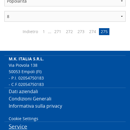
Indietro
1
...
271
272
273
274
275
M.K. ITALIA S.R.L.
Via Piovola 138
50053 Empoli (FI)
- P.I. 02054750183
- C.F.02054750183
Dati aziendali
Condizioni Generali
Informativa sulla privacy
Cookie Settings
Service