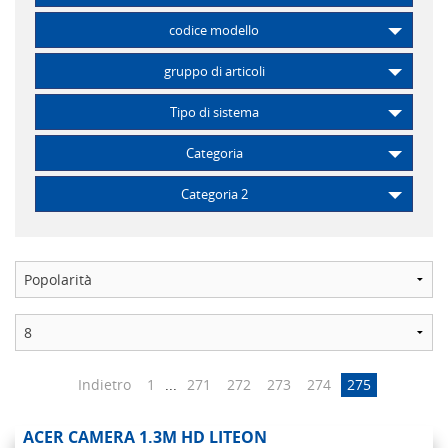
codice modello
gruppo di articoli
Tipo di sistema
Categoria
Categoria 2
Indietro
1
...
271
272
273
274
275
ACER CAMERA 1.3M HD LITEON