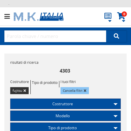
.
0
risultati di ricerca
4303
Costruttore
I tuoi filtri
Tipo di prodotto
×
×
fujitsu
Cancella filtri
Costruttore
Modello
Tipo di prodotto