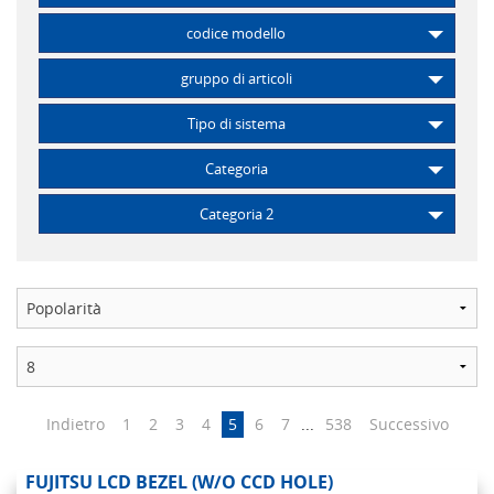
codice modello
gruppo di articoli
Tipo di sistema
Categoria
Categoria 2
Indietro
1
2
3
4
5
6
7
...
538
Successivo
FUJITSU LCD BEZEL (W/O CCD HOLE)