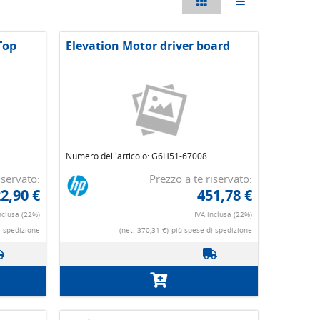
Top
Elevation Motor driver board
Numero dell'articolo: G6H51-67008
iservato:
Prezzo a te riservato:
2,90 €
451,78 €
nclusa (22%)
IVA inclusa (22%)
i spedizione
(net. 370,31 €)
più spese di spedizione