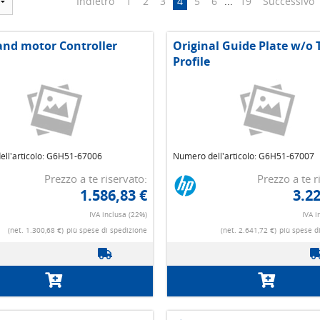
Indietro
1
2
3
4
5
6
...
19
Successivo
nd motor Controller
Original Guide Plate w/o 
Profile
ll'articolo: G6H51-67006
Numero dell'articolo: G6H51-67007
Prezzo a te riservato:
Prezzo a te r
1.586,83 €
3.22
IVA inclusa (22%)
IVA i
(net. 1.300,68 €)
più spese di spedizione
(net. 2.641,72 €)
più spese d