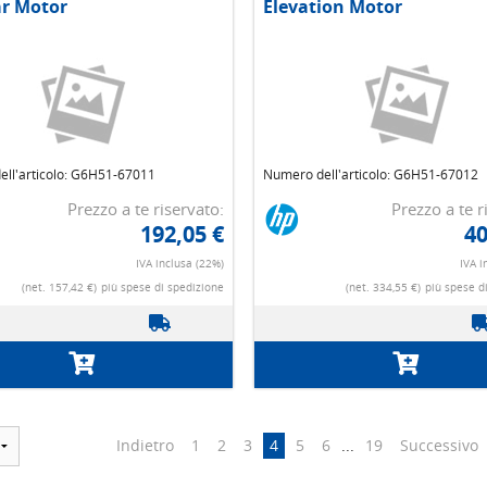
r Motor
Elevation Motor
ll'articolo: G6H51-67011
Numero dell'articolo: G6H51-67012
Prezzo a te riservato:
Prezzo a te r
192,05 €
40
IVA inclusa (22%)
IVA i
(net. 157,42 €)
più spese di spedizione
(net. 334,55 €)
più spese d
Indietro
1
2
3
4
5
6
...
19
Successivo