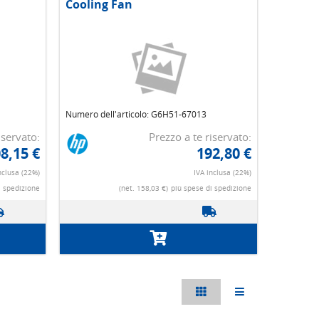
Cooling Fan
Numero dell'articolo: G6H51-67013
iservato:
Prezzo a te riservato:
8,15 €
192,80 €
nclusa (22%)
IVA inclusa (22%)
i spedizione
(net. 158,03 €)
più spese di spedizione