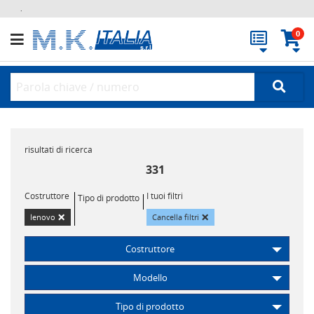
.
0
risultati di ricerca
331
Costruttore
I tuoi filtri
Tipo di prodotto
×
×
lenovo
Cancella filtri
Costruttore
Modello
Tipo di prodotto