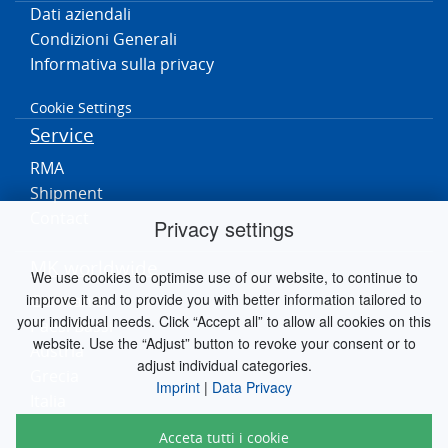
Dati aziendali
Condizioni Generali
Informativa sulla privacy
Cookie Settings
Service
RMA
Shipment
Contact
Privacy settings
MK worldwide
We use cookies to optimise use of our website, to continue to
improve it and to provide you with better information tailored to
Germania
your individual needs. Click “Accept all” to allow all cookies on this
Paesi Bassi
website. Use the “Adjust” button to revoke your consent or to
Austria
adjust individual categories.
Grecia
Imprint
|
Data Privacy
Italia
Acceta tutti i cookie