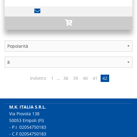
Indietro
1
...
38
39
40
41
42
M.K. ITALIA S.R.L.
Via Piovola 138
50053 Empoli (FI)
- P.I. 02054750183
- C.F.02054750183