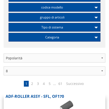
codice modello
gruppo di articoli
Tipo di sistema
Categoria
1
2
3
4
5
...
61
Successivo
ADF-ROLLER ASSY - SFL, OF170