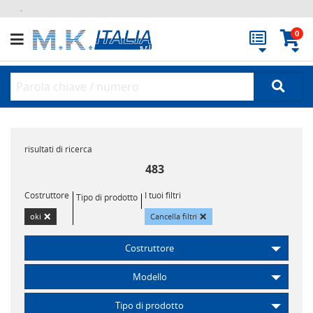
.
0
risultati di ricerca
483
Costruttore
I tuoi filtri
Tipo di prodotto
×
×
oki
Cancella filtri
Costruttore
Modello
Tipo di prodotto