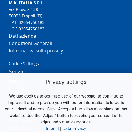
M.K. ITALIA S.R.L.
Via Piovola 138
50053 Empoli (FI)
- P.I. 02054750183
- C.F.02054750183
Dati aziendali
Condizioni Generali
Informativa sulla privacy
Cookie Settings
Service
Privacy settings
RMA
Shipment
We use cookies to optimise use of our website, to continue to
Contact
improve it and to provide you with better information tailored to
your individual needs. Click “Accept all” to allow all cookies on this
MK worldwide
website. Use the “Adjust” button to revoke your consent or to
Germania
adjust individual categories.
Paesi Bassi
Imprint
|
Data Privacy