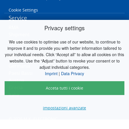
Cookie Settings
Service
Privacy settings
RMA
Shipment
Contact
We use cookies to optimise use of our website, to continue to
improve it and to provide you with better information tailored to
your individual needs. Click “Accept all” to allow all cookies on this
MK worldwide
website. Use the “Adjust” button to revoke your consent or to
Germania
adjust individual categories.
Paesi Bassi
Imprint
|
Data Privacy
Austria
Grecia
Acceta tutti i cookie
Italia
impostazioni avanzate
© 2026 M.K. ELECTRONIC
engineered by
silver.solutions GmbH