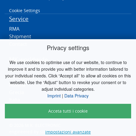
Cookie Settings
Service
RMA
Shipment
Contact
Privacy settings
MK worldwide
We use cookies to optimise use of our website, to continue to
improve it and to provide you with better information tailored to
Germania
your individual needs. Click “Accept all” to allow all cookies on this
Paesi Bassi
website. Use the “Adjust” button to revoke your consent or to
Austria
adjust individual categories.
Grecia
Imprint
|
Data Privacy
Italia
Acceta tutti i cookie
© 2026 M.K. ELECTRONIC
engineered by
silver.solutions GmbH
impostazioni avanzate