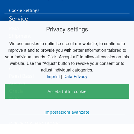
Cookie Settings
Service
Privacy settings
RMA
Shipment
Contact
We use cookies to optimise use of our website, to continue to
improve it and to provide you with better information tailored to
your individual needs. Click “Accept all” to allow all cookies on this
MK worldwide
website. Use the “Adjust” button to revoke your consent or to
Germania
adjust individual categories.
Paesi Bassi
Imprint
|
Data Privacy
Austria
Grecia
Acceta tutti i cookie
Italia
impostazioni avanzate
© 2026 M.K. ELECTRONIC
engineered by
silver.solutions GmbH