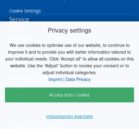
Cookie Settings
Service
Privacy settings
RMA
Shipment
Contact
We use cookies to optimise use of our website, to continue to
improve it and to provide you with better information tailored to
your individual needs. Click “Accept all” to allow all cookies on this
MK worldwide
website. Use the “Adjust” button to revoke your consent or to
Germania
adjust individual categories.
Paesi Bassi
Imprint
|
Data Privacy
Austria
Grecia
Acceta tutti i cookie
Italia
impostazioni avanzate
© 2026 M.K. ELECTRONIC
engineered by
silver.solutions GmbH