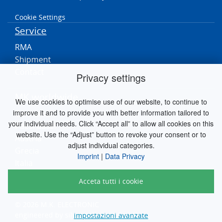
Cookie Settings
Service
RMA
Shipment
Contact
Privacy settings
MK worldwide
We use cookies to optimise use of our website, to continue to
improve it and to provide you with better information tailored to
Germania
your individual needs. Click “Accept all” to allow all cookies on this
Paesi Bassi
website. Use the “Adjust” button to revoke your consent or to
Austria
adjust individual categories.
Grecia
Imprint
|
Data Privacy
Italia
Acceta tutti i cookie
© 2026 M.K. ELECTRONIC
engineered by
silver.solutions GmbH
impostazioni avanzate