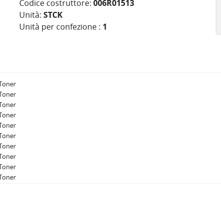
Codice costruttore:
006R01513
Unità:
STCK
Unità per confezione :
1
Toner
Toner
Toner
Toner
Toner
Toner
Toner
Toner
Toner
Toner