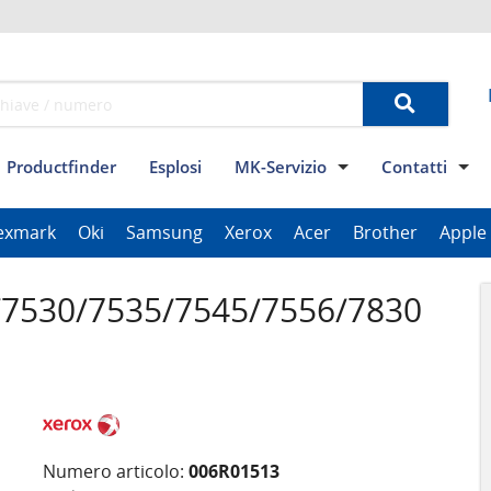
Productfinder
Esplosi
MK-Servizio
Contatti
Condizioni generali
Privacy
Dati Aziendali
modulo di 
Mod
exmark
Oki
Samsung
Xerox
Acer
Brother
Apple
ThinkPad Tablet Series
Scanner Series
ImagePROGRAF Series
7530/7535/7545/7556/7830
Numero articolo:
006R01513