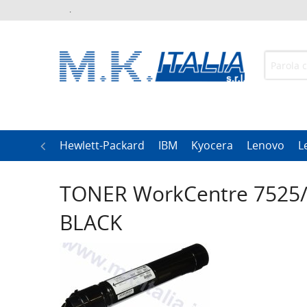
.
h
LG
Hewlett-Packard
IBM
Kyocera
Lenovo
L
TONER WorkCentre 7525/
BLACK