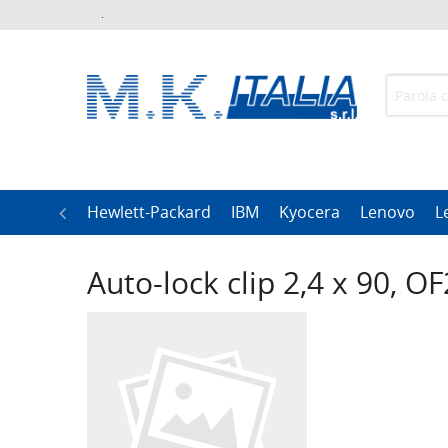
.
h
LG
Hewlett-Packard
IBM
Kyocera
Lenovo
L
Auto-lock clip 2,4 x 90,