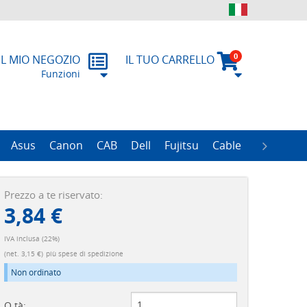
0
IL MIO NEGOZIO
IL TUO CARRELLO
Funzioni
contatto
ulo RMA
Asus
Canon
CAB
Dell
Fujitsu
Cable
Zebra
R
ProLiant Data Protection Storages
ProLiant DL100 Storages
ProLiant DL380 Storages
ProLiant ML110 Storage
ProLiant ML350 Storages
ImageFORMULA Series
Prezzo a te riservato:
3,84 €
IVA inclusa (22%)
(net. 3,15 €)
più spese di spedizione
Non ordinato
Q.tà: